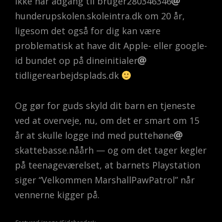
ikke har adgang til bruger280346346
hunderupskolen.skoleintra.dk om 20 år,
ligesom det også for dig kan være
problematisk at have dit Apple- eller google-
id bundet op på dineinitialer
tidligerearbejdsplads.dk
Og gør for guds skyld dit barn en tjeneste
ved at overveje, nu, om det er smart om 15
år at skulle logge ind med puttehøne
skattebasse.nåårh — og om det tager kegler
på teenageværelset, at barnets Playstation
siger “Velkommen MarshallPawPatrol” når
vennerne kigger på.