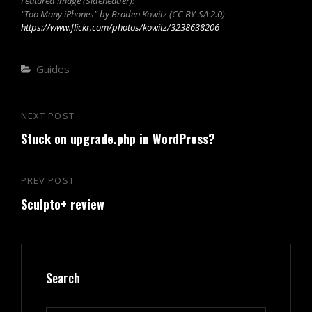
Featured image (Sideheader):
“Too Many iPhones” by Braden Kowitz (CC BY-SA 2.0)
https://www.flickr.com/photos/kowitz/3238638206
Categories
Guides
Post
NEXT POST
Next
navigation
Stuck on upgrade.php in WordPress?
Post
PREV POST
Previous
Sculpto+ review
Post
Search